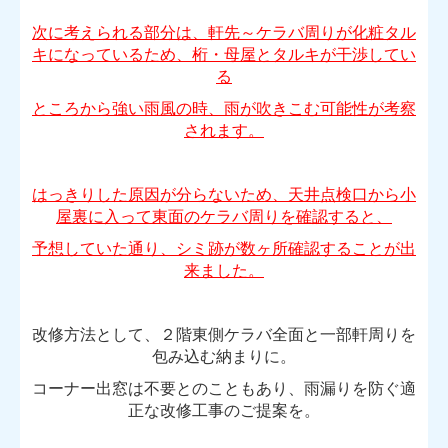
次に考えられる部分は、軒先～ケラバ周りが化粧タル
キになっているため、桁・母屋とタルキが干渉してい
る
ところから強い雨風の時、雨が吹きこむ可能性が考察
されます。
はっきりした原因が分らないため、天井点検口から小
屋裏に入って東面のケラバ周りを確認すると、
予想していた通り、シミ跡が数ヶ所確認することが出
来ました。
改修方法として、２階東側ケラバ全面と一部軒周りを
包み込む納まりに。
コーナー出窓は不要とのこともあり、雨漏りを防ぐ適
正な改修工事のご提案を。