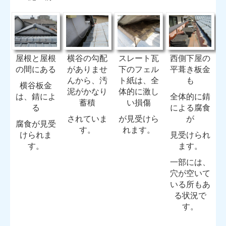
屋根と屋根
横谷の勾配
スレート瓦
西側下屋の
の間にある
がありませ
下のフェル
平葺き板金
んから、汚
ト紙は、全
も
横谷板金
泥がかなり
体的に激し
は、錆によ
全体的に錆
蓄積
い損傷
る
による腐食
されていま
が見受けら
が
腐食が見受
す。
れます。
けられま
見受けられ
す。
ます。
一部には、
穴が空いて
いる所もあ
る状況で
す。