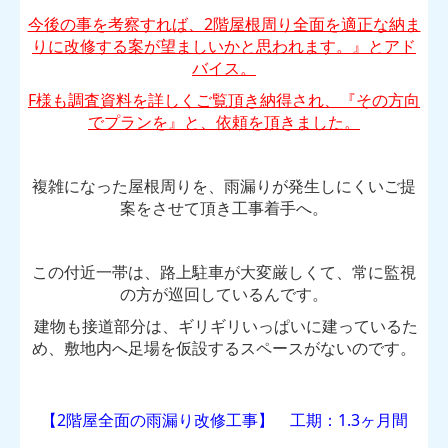
今後の事を考察すれば、2階屋根周り全面を適正な納ま
りに改修する案が望ましいかと思われます。』とアド
バイス。
F様も調査資料を詳しくご覧頂き納得され、『その方向
でプランを』と、依頼を頂きました。
複雑になった屋根周りを、雨漏りが発生しにくいご提
案をさせて頂き工事着手へ。
この付近一帯は、路上駐車が大変厳しくて、常に監視
の方が巡回しているんです。
建物も接道部分は、ギリギリいっぱいに建っているた
め、敷地内へ足場を仮設するスペースがないのです。
【
2階屋全面の雨漏り改修
工事】 工期：1.3ヶ月間