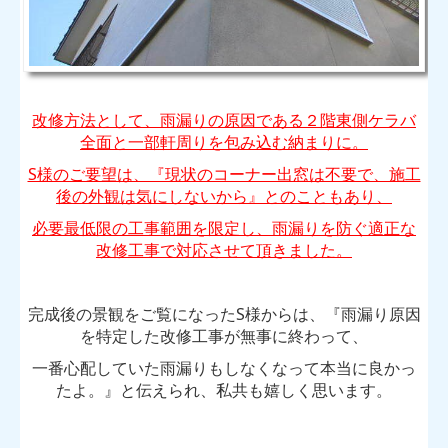
改修方法として、雨漏りの原因である２階東側ケラバ
全面と一部軒周りを包み込む納まりに。
S様のご要望は、『現状のコーナー出窓は不要で、施工
後の外観は気にしないから』とのこともあり、
必要最低限の工事範囲を限定し、雨漏りを防ぐ適正な
改修工事で対応させて頂きました。
完成後の景観をご覧になったS様からは、『雨漏り原因
を特定した改修工事が無事に終わって、
一番心配していた雨漏りもしなくなって本当に良かっ
たよ。』と伝えられ、私共も嬉しく思います。