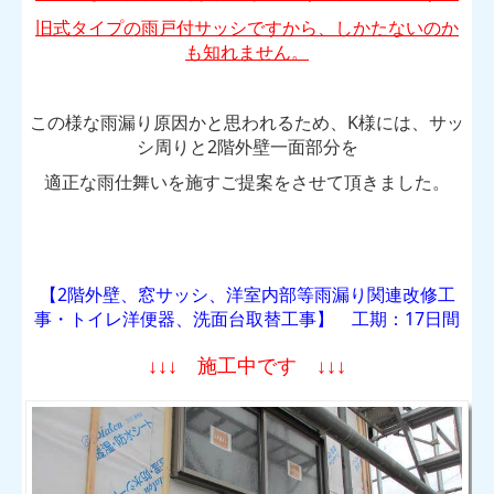
旧式タイプの雨戸付サッシですから、しかたないのか
も知れません。
この様な雨漏り原因かと思われるため、K様には、サッ
シ周りと2階外壁一面部分を
適正な雨仕舞いを施すご提案をさせて頂きました。
【
2階外壁、窓サッシ、洋室内部等雨漏り関連改修
工
事・トイレ洋便器、洗面台取替工事
】 工期：17日間
↓↓↓ 施工中です ↓↓↓