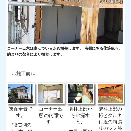
コーナー出窓は傷んでいるため撤去します。 南側にある化粧庇も、
納まりの都合により撤去します。
↓↓施工前↓↓
東面全景で
コーナー出
隅柱上部か
隅柱上部の
す。
窓 の内部で
らの漏水
桁とタルキ
す。
と、
付近の雨漏
2階右側の
りのシミ跡