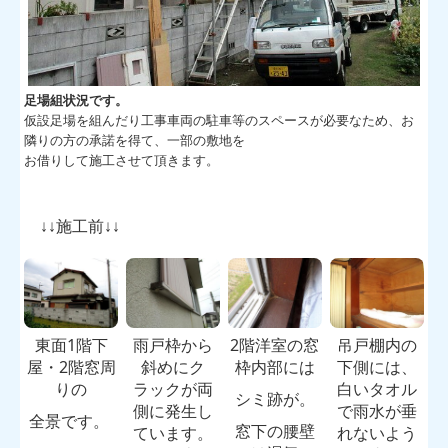
足場組状況です。
仮設足場を組んだり工事車両の駐車等のスペースが必要なため、お
隣りの方の承諾を得て、一部の敷地を
お借りして施工させて頂きます。
↓↓施工前↓↓
東面1階下
雨戸枠から
2階洋室の窓
吊戸棚内の
屋・2階窓周
斜めにク
枠内部には
下側には、
りの
ラックが両
白いタオル
シミ跡が。
側に発生し
で雨水が
垂
全景です。
窓下の腰壁
ています。
れないよう