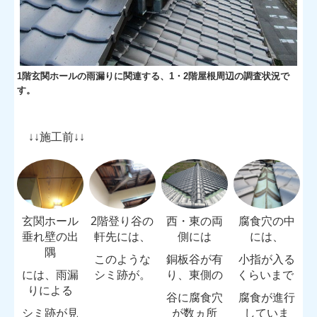
1階玄関ホールの雨漏りに関連する、1・2階屋根周辺の調査状況で
す。
↓↓施工前↓↓
玄関ホール
2階登り谷の
西・東の両
腐食穴の中
垂れ壁の出
軒先には、
側には
には、
隅
このような
銅板谷が有
小指が入る
には、雨漏
シミ跡が。
り、東側の
くらいまで
りによる
谷に腐食穴
腐食が進行
シミ跡が見
が数ヵ所
していま