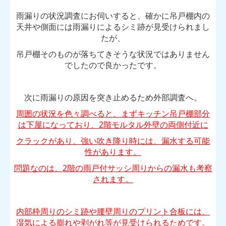
雨漏りの状況調査にお伺いすると、確かに吊戸棚内の
天井や側面には雨漏りによるシミ跡が見受けられまし
たが、
吊戸棚そのものが落ちてきそうな状況ではありません
でしたので良かったです。
次に雨漏りの原因を突き止めるため外部調査へ。
周囲の状況を色々調べると、
まずキッチン吊戸棚部分
は下屋になっており、2階モルタル外壁の両側付近に
クラックがあり、強い吹き降り時には、漏水する可能
性があります。
問題なのは、2階の雨戸付サッシ周りからの漏水も考察
されます。
内部枠周りのシミ跡や腰壁周りのプリント合板には、
湿気による膨れや剥がれ等が見受けられるためです。