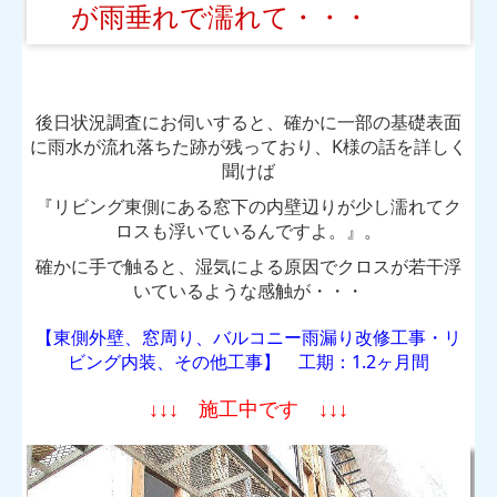
スタッフ紹介
が雨垂れで濡れて・・・
イベント情報
会社概要
後日状況調査にお伺いすると、確かに一部の基礎表面
に雨水が流れ落ちた跡が残っており、K様の話を詳しく
お問い合わせ
聞けば
くにさんの日々のあれこれ
『リビング東側にある窓下の内壁辺りが少し濡れてク
ロスも浮いているんですよ。』。
スタッフブログ
確かに手で触ると、湿気による原因でクロスが若干浮
いているような感触が・・・
知って得する情報
【東側外壁、窓周り、バルコニー雨漏り改修工事・リ
ビング内装、その他工事】 工期：1.2ヶ月間
↓↓↓ 施工中です ↓↓↓