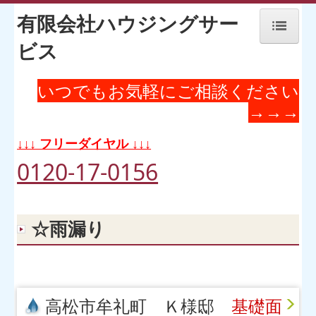
有限会社ハウジングサー
ビス
ホーム
いつでもお気軽にご相談ください
こだわり
→→→
リフォームの流れ
↓↓↓ フリーダイヤル ↓↓↓
施工実例
0120-17-0156
いろんな現場
☆雨漏り
お客様の声
新着情報
職人紹介
高松市牟礼町 Ｋ様邸
基礎面