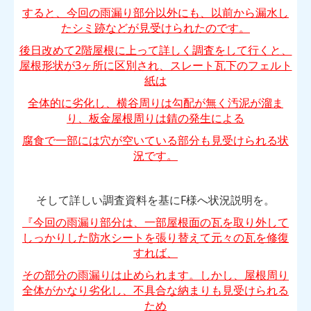
すると、今回の雨漏り部分以外にも、以前から漏水し
たシミ跡などが見受けられたのです。
後日改めて2階屋根に上って詳しく調査をして行くと、
屋根形状が3ヶ所に区別され、スレート瓦下のフェルト
紙は
全体的に劣化し、横谷周りは勾配が無く汚泥が溜ま
り、板金屋根周りは錆の発生による
腐食で一部には
穴が空いている部分も見受けられる状
況です。
そして詳しい調査資料を基にF様へ状況説明を。
『今回の雨漏り部分は、一部屋根面の瓦を取り外して
しっかりした防水シートを張り替えて元々の瓦を修復
すれば、
その部分の雨漏りは止められます。しかし、屋根周り
全体がかなり劣化し、不具合な納まりも見受けられる
ため