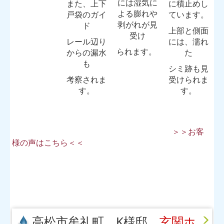
には湿気に
また、上下
に積止め
し
よる膨れや
戸袋のガイ
ています。
剥がれが見
ド
上部と側面
受け
レール辺り
には、濡れ
られます。
からの漏水
た
も
シミ跡も見
考察されま
受けられま
す。
す。
＞＞お客
様の声はこちら＜＜
高松市牟礼町 K様邸
玄関ホ