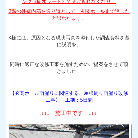
ング《防水シート》で受けきれなくなり、
2階の外壁内部を通り道として、玄関ホールまで達した
と思われます。
K様には、原因となる現状写真を添付した調査資料を基
に説明を。
同時に適正な改修工事を施すためのご提案をさせて頂
きました。
【
玄関ホール雨漏りに関連する、屋根周り雨漏り改修
工事
】 工期：5日間
↓↓↓ 施工中です ↓↓↓