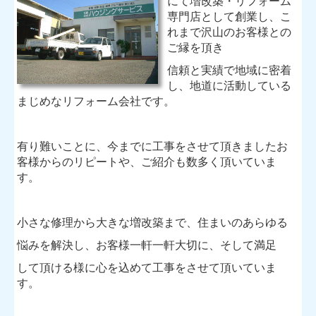
にて増改築・リフォーム
スタッフ紹介
専門店として創業し、
こ
れまで沢山のお客様との
イベント情報
ご縁を
頂き
会社概要
信頼と実績で地域に密着
し、地道に活動している
お問い合わせ
まじめなリフォーム会社です。
くにさんの日々のあれこれ
有り難いことに、今までに工事をさせて頂きましたお
客様からのリピートや、
スタッフブログ
ご紹介も数多く頂いていま
す。
知って得する情報
小さな修理から大きな増改築まで、住まいのあらゆる
悩みを解決し、
お客様一軒一軒大切に、そして満足
して頂ける様に心を込めて工事をさせて頂いていま
す。