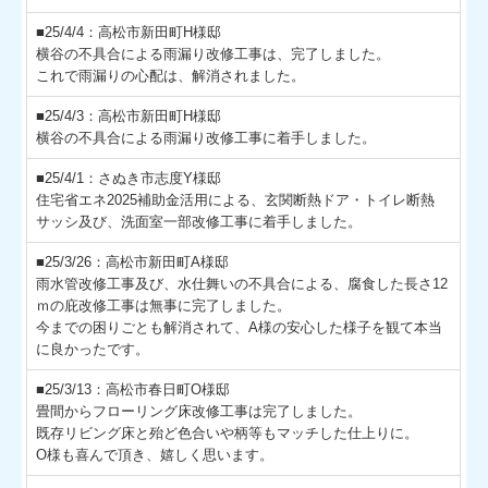
■25/4/4：高松市新田町H様邸
横谷の不具合による雨漏り改修工事は、完了しました。
これで雨漏りの心配は、解消されました。
■25/4/3：高松市新田町H様邸
横谷の不具合による雨漏り改修工事に着手しました。
■25/4/1：さぬき市志度Y様邸
住宅省エネ2025補助金活用による、玄関断熱ドア・トイレ断熱
サッシ及び、洗面室一部改修工事に着手しました。
■25/3/26：高松市新田町A様邸
雨水管改修工事及び、水仕舞いの不具合による、腐食した長さ12
ｍの庇改修工事は無事に完了しました。
今までの困りごとも解消されて、A様の安心した様子を観て本当
に良かったです。
■25/3/13：高松市春日町O様邸
畳間からフローリング床改修工事は完了しました。
既存リビング床と殆ど色合いや柄等もマッチした仕上りに。
O様も喜んで頂き、嬉しく思います。