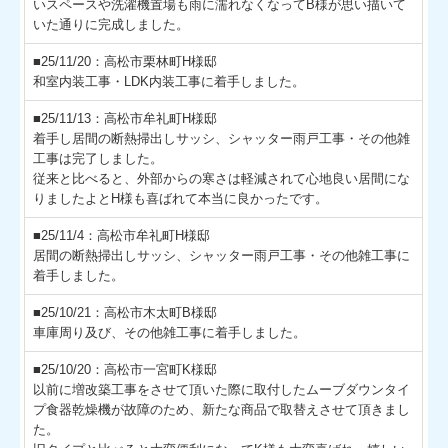
いスペースや洗濯機置場も雨に濡れなくなってB様が思い描いて
いた通りに完成しました。
■25/11/20：高松市栗林町H様邸
和室内装工事・LDK内装工事に着手しました。
■25/11/13：高松市牟礼町H様邸
着手し居間の断熱掃出しサッシ、シャッター雨戸工事・その他雑
工事は完了しました。
従来と比べると、外部からの寒さは軽減されて心地良い居間にな
りましたよとH様も喜ばれて本当に良かったです。
■25/11/4：高松市牟礼町H様邸
居間の断熱掃出しサッシ、シャッター雨戸工事・その他雑工事に
着手しました。
■25/10/21：高松市木太町B様邸
車庫周り及び、その他雑工事に着手しました。
■25/10/20：高松市一宮町K様邸
以前に増改築工事をさせて頂いた際に取付したムーブダウンタイ
プ食器乾燥機が故障のため、新たな商品で取替えさせて頂きまし
た。