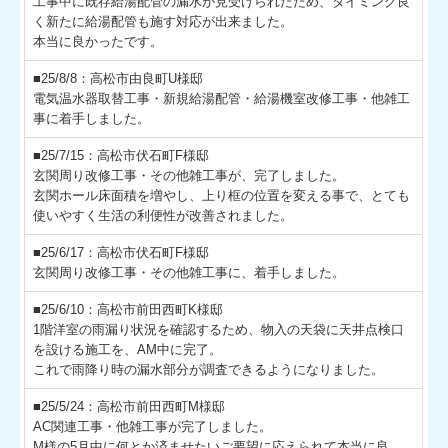
工事中に既存給湯配管の漏水が見受けられたため、タイミング良
く新たに給湯配管も施す対応が出来ました。
本当に良かったです。
■25/8/8：高松市由良町U様邸
電気温水器取替工事・新規給湯配管・給湯機室改修工事・他雑工
事に着手しました。
■25/7/15：高松市伏石町F様邸
玄関周り改修工事・その他雑工事が、完了しました。
玄関ホール床面積を増やし、上り框の位置を変える事で、とても
使いやすく生活の利便性が改善されました。
■25/6/17：高松市伏石町F様邸
玄関周り改修工事・その他雑工事に、着手しました。
■25/6/10：高松市前田西町K様邸
1階洋室の雨漏り状況を確認するため、物入の天袋に天井点検口
を設ける施工を、AM中に完了。
これで雨降り時の漏水部分が調査できるようになりました。
■25/5/24：高松市前田西町M様邸
AC関連工事・他雑工事が完了しました。
M様の5月中に何とか済ませたいご要望に応えられて本当に良