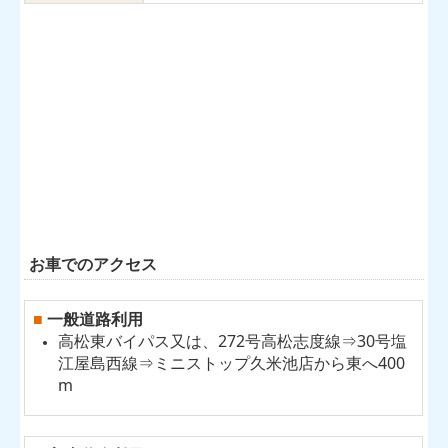
お車でのアクセス
一般道路利用
■
高松東バイパス又は、272号高松志度線⇒30号塩
江屋島西線⇒ミニストップ久米池店から東へ400
m