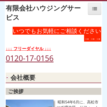
有限会社ハウジングサー
ビス
ホーム
いつでもお気軽にご相談ください
こだわり
→→→
リフォームの流れ
↓↓↓ フリーダイヤル ↓↓↓
施工実例
0120-17-0156
いろんな現場
会社概要
お客様の声
新着情報
ご挨拶
職人紹介
昭和54年6月に、高松市