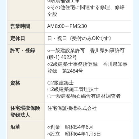
○耐震補強工事
○その他住宅に関連する修理、修繕
全般
営業時間
AM8:00～PM5:30
定休日
日・祝日《受付のみOK
です》
許可・登録
○一般建設業許可 香川県知事許可
(般-1) 4922号
○2級建築士事務所登録 香川県知事
登録 第2484号
資格
2級建築士
〇
2級建築施工管理技士
〇
一般建築物石綿含有建材調査者
〇
住宅瑕疵保険
住宅保証機構株式会社
登録法人
沿革
○創業
昭和54年6月
○設立 昭和64年1月5日