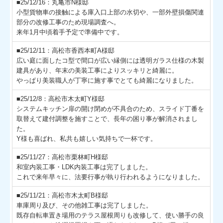
■25/12/16：丸亀市N様邸
小型貨物車の接触による庫入口上部の水切や、一部外壁損傷関連
部分の改修工事のため現場調査へ。
来年1月中頃着手予定で準備中です。
■25/12/11：高松市香西本町A様邸
広い庭に面したコ型で間口が広い縁側には透明ガラス仕様の木製
建具があり、年末の美装工事によりスッキリと綺麗に。
やっぱり美装職人が丁寧に施す事でとても綺麗になりました。
■25/12/8：高松市木太町Y様邸
システムキッチン扉の開け閉めが不具合のため、スライド丁番を
取替えて建付調整を施すことで、長年の困り事が解消されまし
た。
Y様も喜ばれ、私共も嬉しい気持ちで一杯です。
■25/11/27：高松市栗林町H様邸
和室内装工事・LDK内装工事は完了しました。
これで来年早々に、法要行事が執り行われるようになりました。
■25/11/21：高松市木太町B様邸
車庫周り及び、その他雑工事は完了しました。
既存自転車置き場用のテラス屋根周りも改修して、使い勝手の良