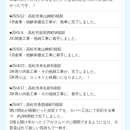
かったです。！
■25/5/12：高松市東山崎町I様邸
CB倉庫・他解体撤去工事が、無事に完了しました。
■25/5/８：高松市前田西町M様邸
AC関連工事・他雑工事に着手しました。
■25/5/5：高松市東山崎町I様邸
CB倉庫・他解体撤去工事に着手しました。
■25/4/23：高松市牟礼町K様邸
DK周り内装工事・その他雑工事が、完了しました。
DK周りは、スッキリと綺麗いになりました。！
■25/4/17：高松市牟礼町K様邸
DK周り内装工事・その他雑工事に、着手しました。
■25/4/7：高松市香西南町O様邸
開け閉めが困難だった浴室ドアを、カバー工法にて対応する事
で、約2時間程で完了しました。
O様も開け辛かったドアがスムーズに開閉できるようになり、大
変喜ばれて嬉しい気持ちで一杯す。