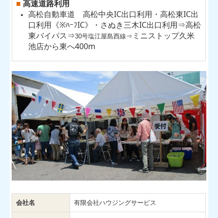
高速道路利用
■
高松自動車道 高松中央IC出口利用・高松東IC出
口利用《※ﾊｰﾌIC》・さぬき三木IC出口利用⇒高松
東バイパス⇒
ミニストップ
久米
30号塩江屋島西線⇒
池店から東へ400m
会社名
有限会社ハウジングサービス