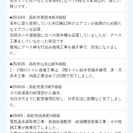
旧タイプと比べると大変便利になってK様も大変喜ばれ、嬉しい
限りです。
■25/10/4：高松市香西本町A様邸
長年に渡り使用していた約23帖LDKのエアコンが故障のため新た
なエアコンを設置。
玄関ポーチ屋根面に元々の室外機を設置していましたが、アース
工事をしていなかった状況です。
敷地にアース棒を打込み接地工事を施す事で、安全になりまし
た。
■25/9/26：高松市仏生山町K様邸
1・２階のトイレ改修工事は、2階トイレ給水管漏水修理、床・天
井木工事、内装工事含めて2日間で完了しました。
■25/9/16：高松市香川町F様邸
ガス給湯器の給湯管から漏水。
当日夕方までに配管修理応対し、日常生活に影響なく完了しまし
た。
■25/9/5：高松市由良町U様邸
電気温水器取替工事・新規給湯配管・給湯機室改修工事・その他
雑工事が無事完了しました。