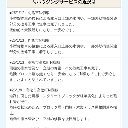
👇
ハウジングサービスの近況
👇
■26/1/17：丸亀市N様邸
小型貨物車の接触による庫入口上部の水切や、一部外壁損傷関連
部分の改修工事は無事に完了しました。
接触前の景観通りになり、一安心です。
■26/1/13：丸亀市N様邸
小型貨物車の接触による庫入口上部の水切や、一部外壁損傷関連
部分の改修工事に着手しました。
■26/1/13：高松市高松町N様邸
雨樋の排水管及び、立樋の修復・その他雑工事も完了。
危険ブロック塀も無くなり、安全になってN様も『これで安心し
ましたよ』と話されていました。
■26/1/9：高松市高松町N様邸
道路に面した境界コンクリートブロックが経年劣化によりヒビ割
れ等が発生。
危険な状況のため、ブロック塀・門柱・木製テラス屋根関連を撤
去。
雨樋の排水管及び、立樋の修復を後日施します。